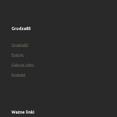
Grudza83
Grudza83
Pokoje
Galeria zdjęć
Kontakt
Ważne linki