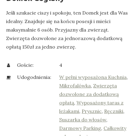
Jeśli szukacie ciszy i spokoju, ten Domek jest dla Was
idealny. Znajduje się na końcu posesji i mieści
maksymalnie 6 osób. Przyjazny dla zwierząt.
Zwierzęta dozwolone za jednorazową dodatkową
opłatą 150zł za jedno zwierzę.
Goście:
4
Udogodnienia:
W pełni wyposażona Kuchnia
,
Mikrofalówka
,
Zwierzęta
dozwolone za dodatkową
opłatą
,
Wyposażony taras z
leżakami
,
Prysznic
,
Ręczniki
,
Suszarka do włosów
,
Darmowy Parking
,
Całkowity