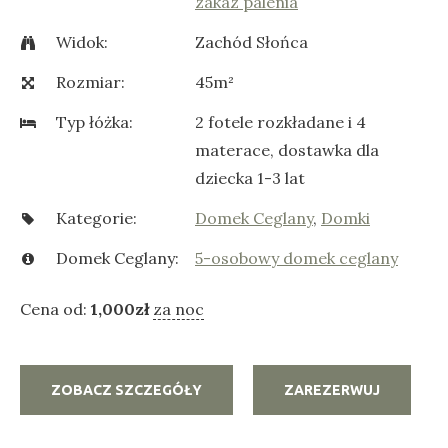
zakaz palenia
Widok:
Zachód Słońca
Rozmiar:
45m²
Typ łóżka:
2 fotele rozkładane i 4
materace, dostawka dla
dziecka 1-3 lat
Kategorie:
Domek Ceglany
,
Domki
Domek Ceglany:
5-osobowy domek ceglany
Cena od:
1,000
zł
za noc
ZOBACZ SZCZEGÓŁY
ZAREZERWUJ