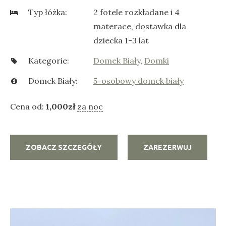
Typ łóżka:
2 fotele rozkładane i 4
materace, dostawka dla
dziecka 1-3 lat
Kategorie:
Domek Biały
,
Domki
Domek Biały:
5-osobowy domek biały
Cena od:
1,000
zł
za noc
ZOBACZ SZCZEGÓŁY
ZAREZERWUJ