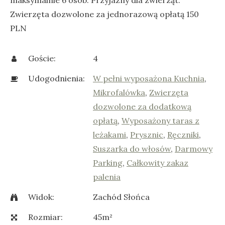
maksymalnie 6 osób. Przyjazny dla zwierząt.
Zwierzęta dozwolone za jednorazową opłatą 150
PLN
Goście:
4
Udogodnienia:
W pełni wyposażona Kuchnia
,
Mikrofalówka
,
Zwierzęta
dozwolone za dodatkową
opłatą
,
Wyposażony taras z
leżakami
,
Prysznic
,
Ręczniki
,
Suszarka do włosów
,
Darmowy
Parking
,
Całkowity zakaz
palenia
Widok:
Zachód Słońca
Rozmiar:
45m²