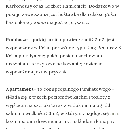
Karkonoszy oraz Grzbiet Kamienicki. Dodatkowo w
pokoju zawieszona jest huśtawka dla relaksu gości.
Łazienka wyposażona jest w prysznic.
Poddasze – pokój n
r 5
o powierzchnii 32m2, jest
wyposażony w łóżko podwójne typu King Bed oraz 3
łóżka pojedyncze; pokój posiada zachowane
drewniane, szczytowe belkowanie; Łazienka
wyposażona jest w prysznic.
Apartament
– to coś specjalnego i unikatowego –
składa się z trzech poziomów: kuchni i toalety z
wyjściem na szeroki taras z widokiem na ogród;
salonu o wielkości 33m2, w którym znajduje się
m.in
.
koza opalana drewnem oraz rozkładana kanapa a