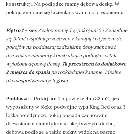
konstrukcji. Na podłodze mamy dębową deskę. W
pokoju znajduje się łazienka z wanną z prysznicem.
Piętro 1
– sień/ salon pomiędzy pokojami 2 i 3 znajduje
się 32m2 wspólna przestrzeń z kanapą i wejściem do
pokojów na poddaszu; zadbaliśmy, żeby zachować
drewniane elementy konstrukcji a podłoga została
wyłożona dębową deską.
Ta przestrzeń to dodatkowe
2 miejsca do spania
na rozkładanej kanapie. Idealne
dla niespodziewanych gości.
Poddasze
– Pokój
nr 4
o powierzchni 32 m2, jest
wyposażony w łóżko podwójne typu King Bed oraz 3
łóżka pojedyncze; pokój posiada zachowane
drewniane elementy konstrukcji szczytu dachu,
dębową podłogę a także piekny widok na pasmo