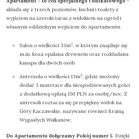
Apartament – to coś specjalnego i unikatowego
–
składa się z trzech poziomów, kuchni i toalety z
wyjściem na szeroki taras z widokiem na ogród i
własnym oddzielnym wejściem do Apartamentu.
2
Salon o wielkości 33m
, w którym znajduje się
m.in. koza opalana drewnem oraz rozkładana
kanapa dla dwóch osób
2
Antresola o wielkości 13m
, gdzie możemy
dodać 3 materace dla niespodziewanych gości
z dodatkową opłatą 150 PLN za osobę/noc. Z
antresoli roztacza się przepiękny widok na
Góry Kaczawskie, nazywane również Krainą
Wygasłych Wulkanów;
Do Apartamentu dołączamy Pokój numer 5
. Dzięki