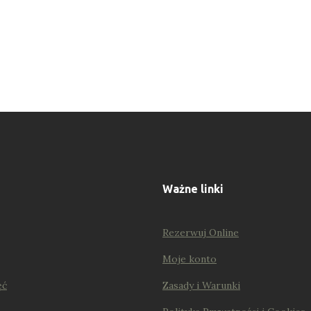
Ważne linki
Rezerwuj Online
Moje konto
ęć
Zasady i Warunki