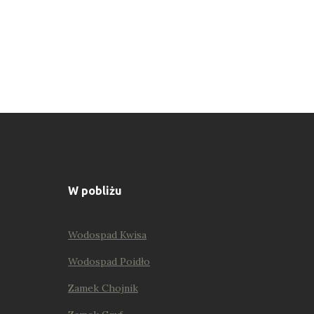
W pobliżu
Wodospad Kwisa
Wodospad Poidło
Zamek Chojnik