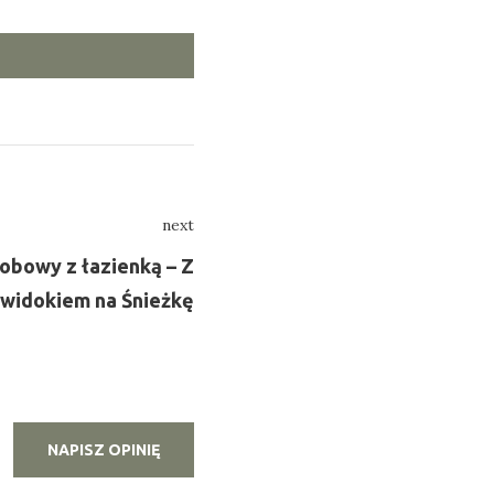
next
Next
sobowy z łazienką – Z
widokiem na Śnieżkę
NAPISZ OPINIĘ