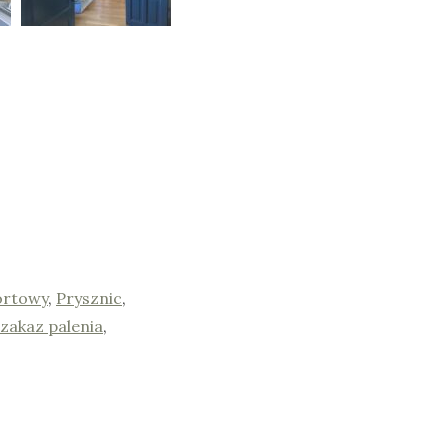
ortowy
,
Prysznic
,
 zakaz palenia
,