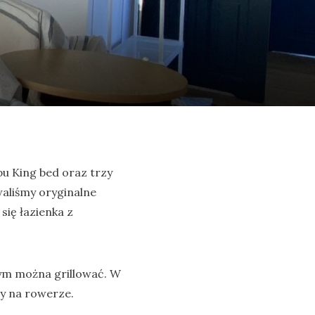
pu King bed
oraz
trzy
waliśmy oryginalne
ię łazienka z
ym można grillować. W
dy na rowerze.