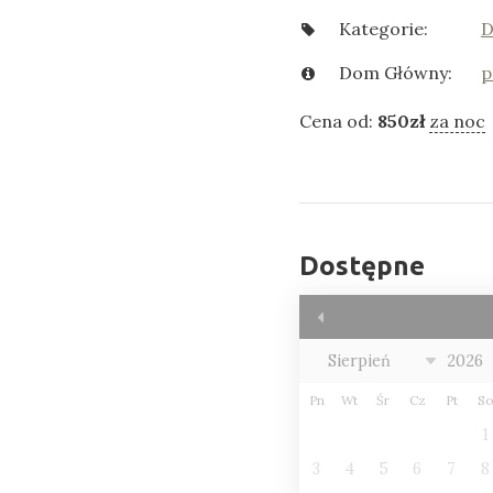
Kategorie:
D
Dom Główny:
p
Cena od:
850
zł
za noc
Dostępne
Pn
Wt
Śr
Cz
Pt
S
1
3
4
5
6
7
8