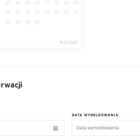
5
16
14
15
16
17
18
19
20
2
23
21
22
23
24
25
26
27
9
30
28
29
30
wyczyść
rwacji
DATA WYMELDOWANIA