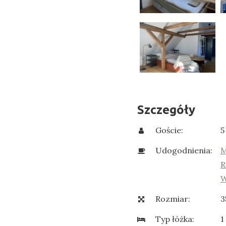
Szczegóły
Goście:
5
Udogodnienia:
M
R
W
Rozmiar:
3
Typ łóżka:
1