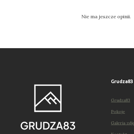
out
of
Nie ma jeszcze opinii.
5
.
Grudza83
Grudza83
Pokoje
Galeria zdj