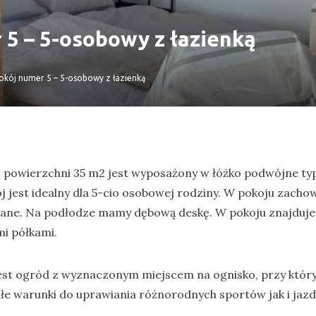
 5 – 5-osobowy z łazienką
okój numer 5 – 5-osobowy z łazienką
 powierzchni 35 m2 jest wyposażony w łóżko podwójne ty
j jest idealny dla 5-cio osobowej rodziny. W pokoju zacho
iane. Na podłodze mamy dębową deskę. W pokoju znajduje s
i półkami.
est ogród z wyznaczonym miejscem na ognisko, przy któr
ałe warunki do uprawiania różnorodnych sportów jak i jaz