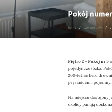
Pokój numer
home
typy pokojów
p
Piętro 2 – Pokój nr 5
o
pojedyńcze łóżka. Pokó
200-letnie belki drewn
prysznicem i pojemnym
Na miejscu dostępny j
okolicy panują doskon