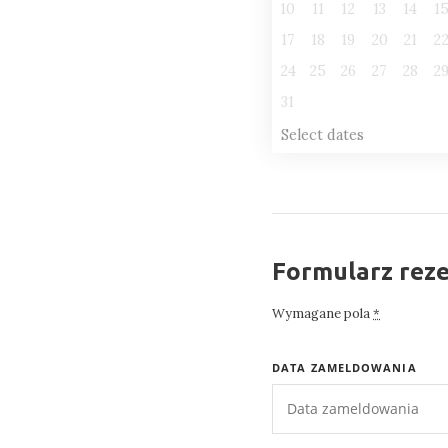
10
11
12
13
14
1
17
18
19
20
21
2
24
25
26
27
28
2
31
Select dates
Formularz reze
Wymagane pola
*
DATA ZAMELDOWANIA