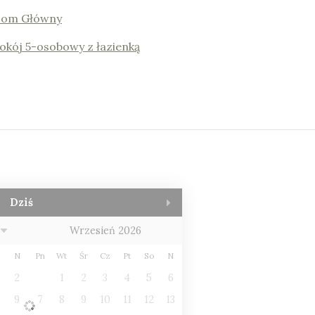
om Główny
okój 5-osobowy z łazienką
Dziś
Wrzesień 2026
o
N
Pn
Wt
Śr
Cz
Pt
So
N
2
1
2
3
4
5
6
9
7
8
9
10
11
12
13