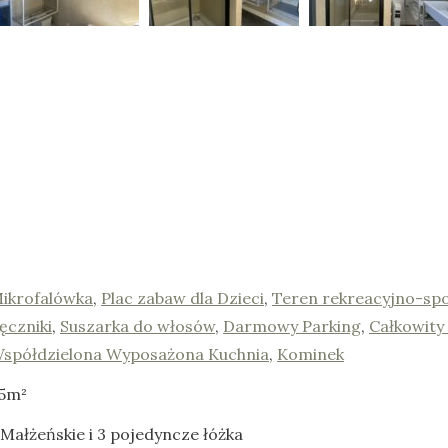
ikrofalówka
,
Plac zabaw dla Dzieci
,
Teren rekreacyjno-sp
ęczniki
,
Suszarka do włosów
,
Darmowy Parking
,
Całkowity
spółdzielona Wyposażona Kuchnia
,
Kominek
5m²
 Małżeńskie i 3 pojedyncze łóżka